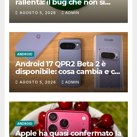
rallenta: il bug che non si
riesce a correggere
AGOSTO 5, 2026
ADMIN
ANDROID
Android 17 QPR2 Beta 2 è
disponibile: cosa cambia e chi
resta fuori
AGOSTO 5, 2026
ADMIN
ANDROID
Apple ha quasi confermato la