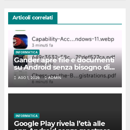
Articoli correlati
INFORMATICA
Gander apre file e documenti
su Android senza bisogno di
alcun permesso
AGO 1, 2026
ADMIN
INFORMATICA
Google Play rivela l’età alle