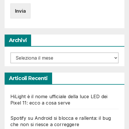
l
p
a
e
u
Invia
d
n
i
t
S
a
p
(
u
c
Archivi
n
o
t
p
a
i
Archivi
(
a
c
)
o
p
Articoli Recenti
i
a
)
HiLight è il nome ufficiale della luce LED dei
(
Pixel 11: ecco a cosa serve
c
o
p
Spotify su Android si blocca e rallenta: il bug
i
che non si riesce a correggere
a