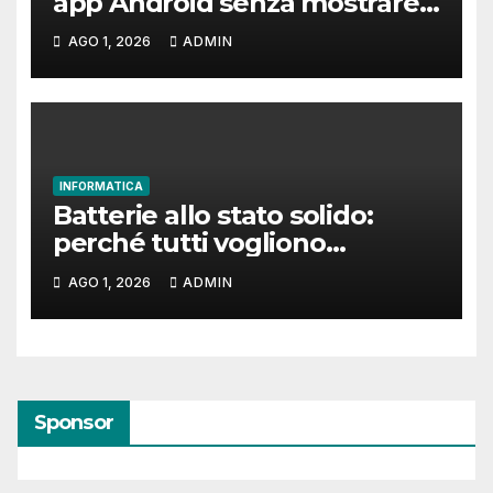
app Android senza mostrare
la data di nascita
AGO 1, 2026
ADMIN
INFORMATICA
Batterie allo stato solido:
perché tutti vogliono
costruirle
AGO 1, 2026
ADMIN
Sponsor