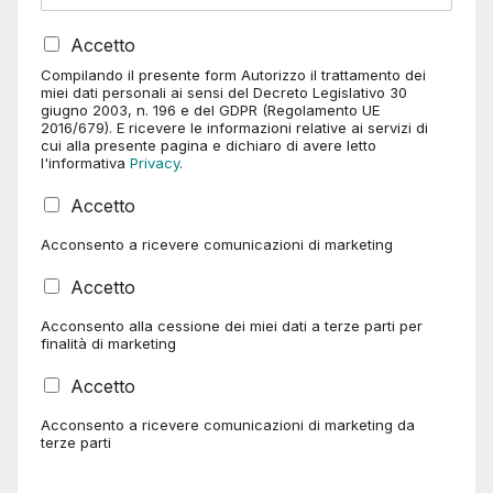
e
à
n
*
P
u
Accetto
r
a
Compilando il presente form Autorizzo il trattamento dei
i
t
miei dati personali ai sensi del Decreto Legislativo 30
v
e
giugno 2003, n. 196 e del GDPR (Regolamento UE
2016/679). E ricevere le informazioni relative ai servizi di
a
n
cui alla presente pagina e dichiaro di avere letto
c
d
l'informativa
Privacy
.
y
i
*
n
C
Accetto
a
a
Acconsento a ricevere comunicazioni di marketing
s
e
C
Accetto
l
a
l
Acconsento alla cessione dei miei dati a terze parti per
s
e
finalità di marketing
e
d
l
i
C
Accetto
l
S
a
e
p
Acconsento a ricevere comunicazioni di marketing da
s
d
terze parti
u
e
i
n
l
S
t