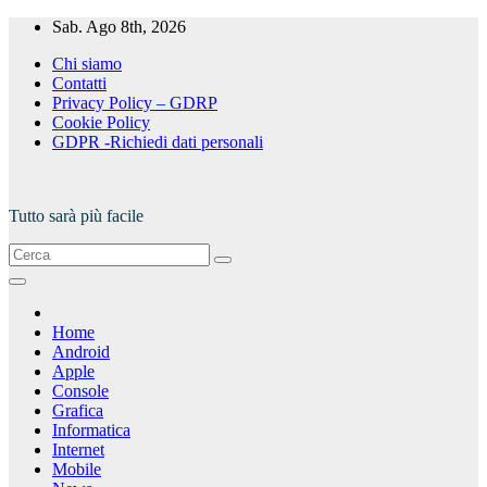
Salta
Sab. Ago 8th, 2026
al
Chi siamo
contenuto
Contatti
Privacy Policy – GDRP
Cookie Policy
GDPR -Richiedi dati personali
Tutto sarà più facile
Home
Android
Apple
Console
Grafica
Informatica
Internet
Mobile