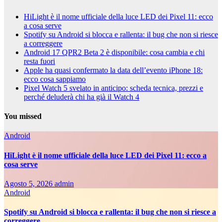
HiLight è il nome ufficiale della luce LED dei Pixel 11: ecco
a cosa serve
Spotify su Android si blocca e rallenta: il bug che non si riesce
a correggere
Android 17 QPR2 Beta 2 è disponibile: cosa cambia e chi
resta fuori
Apple ha quasi confermato la data dell’evento iPhone 18:
ecco cosa sappiamo
Pixel Watch 5 svelato in anticipo: scheda tecnica, prezzi e
perché deluderà chi ha già il Watch 4
You missed
Android
HiLight è il nome ufficiale della luce LED dei Pixel 11: ecco a
cosa serve
Agosto 5, 2026
admin
Android
Spotify su Android si blocca e rallenta: il bug che non si riesce a
correggere