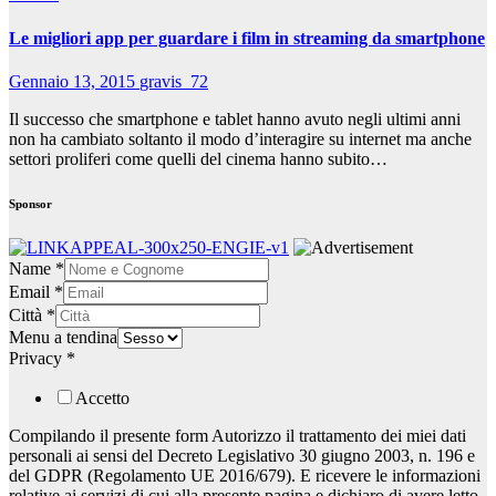
Le migliori app per guardare i film in streaming da smartphone
Gennaio 13, 2015
gravis_72
Il successo che smartphone e tablet hanno avuto negli ultimi anni
non ha cambiato soltanto il modo d’interagire su internet ma anche
settori proliferi come quelli del cinema hanno subito…
Sponsor
Name
*
Email
*
Città
*
Menu a tendina
Privacy
*
Accetto
Compilando il presente form Autorizzo il trattamento dei miei dati
personali ai sensi del Decreto Legislativo 30 giugno 2003, n. 196 e
del GDPR (Regolamento UE 2016/679). E ricevere le informazioni
relative ai servizi di cui alla presente pagina e dichiaro di avere letto