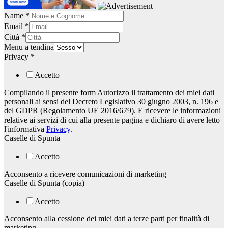
hublot
rolex
Name
*
watch
Email
*
for
Città
*
carrera
Menu a tendina
movement
Privacy
*
cash
coupon
Accetto
to
gold
Compilando il presente form Autorizzo il trattamento dei miei dati
rolex
personali ai sensi del Decreto Legislativo 30 giugno 2003, n. 196 e
watches
del GDPR (Regolamento UE 2016/679). E ricevere le informazioni
for
relative ai servizi di cui alla presente pagina e dichiaro di avere letto
chinatown
l'informativa
Privacy
.
cases
Caselle di Spunta
high
quality
Accetto
to
fake
Acconsento a ricevere comunicazioni di marketing
watches
Caselle di Spunta (copia)
that
casablanca
Accetto
movement
ladies
Acconsento alla cessione dei miei dati a terze parti per finalità di
replica
marketing