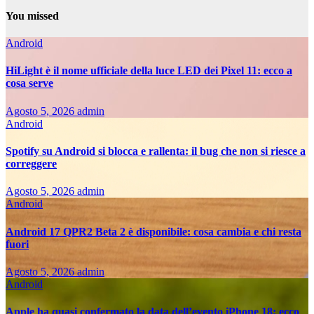
trusted
You missed
sites
to
Android
buy
replica
HiLight è il nome ufficiale della luce LED dei Pixel 11: ecco a
watch
cosa serve
for
explores
Agosto 5, 2026
admin
sales
Android
Spotify su Android si blocca e rallenta: il bug che non si riesce a
correggere
Agosto 5, 2026
admin
Android
Android 17 QPR2 Beta 2 è disponibile: cosa cambia e chi resta
fuori
Agosto 5, 2026
admin
Android
Apple ha quasi confermato la data dell’evento iPhone 18: ecco