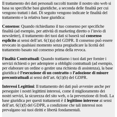
Il trattamento dei dati personali raccolti tramite il nostro sito web si
basa su specifiche basi giuridiche, a seconda delle finalità per cui
vengono trattati i dati. Di seguito vengono indicate le finalità del
trattamento e la relativa base giuridica:
Consenso
: Quando richiediamo il tuo consenso per specifiche
finalità (ad esempio, per attività di marketing diretto o l’invio di
newsletter), il trattamento dei tuoi dati si baserà sul
consenso
esplicito
ai sensi dell’art. 6(1)(a) del GDPR. Il consenso può essere
revocato in qualsiasi momento senza pregiudicare la liceità del
trattamento basato sul consenso prima della revoca.
Finalità Contrattuali
: Quando trattiamo i tuoi dati per fornire i
servizi richiesti o per adempiere a obblighi contrattuali (ad esempio,
per elaborare un ordine o gestire una richiesta di assistenza), la base
giuridica è
l’esecuzione di un contratto
o
l’adozione di misure
precontrattuali
ai sensi dell’art. 6(1)(b) del GDPR.
Interessi Legittimi
: Il trattamento dei dati può avvenire anche per
perseguire i nostri legittimi interessi, come il miglioramento dei
nostri servizi, la sicurezza del sito web, o la prevenzione di frodi. La
base giuridica per questi trattamenti è il
legittimo interesse
ai sensi
dell’art. 6(1)(f) del GDPR, a condizione che tali interessi non
prevalgano sui tuoi diritti e libertà fondamentali.