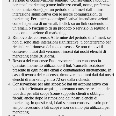
Periodo di conservazione standard: Conserviamo i tuoi dati
per email marketing (come indirizzo email, nome, preferenze
di comunicazione) per un periodo di 24 mesi dall’ultima
interazione significativa con le nostre comunicazioni di
marketing. Per ‘interazione significativa’ intendiamo azioni
come l’apertura di un’email, il click su un link contenuto in
un’email, o l’acquisto di un prodotto o servizio in seguito a
una comunicazione di marketing.
Rinnovo del consenso: Al termine del periodo di 24 mesi, se
non ci sono state interazioni significative, ti contatteremo per
richiedere il rinnovo del tuo consenso. Se non rinnovi il
consenso, i tuoi dati verranno rimossi dai nostri elenchi di
marketing entro 30 giorni.
Revoca del consenso: Puoi revocare il tuo consenso in
qualsiasi momento utilizzando il link ‘cancella iscrizione’
presente in ogni nostra email o contattandoci direttamente. In
caso di revoca del consenso, rimuoveremo i tuoi dati dai nostri
elenchi di marketing entro 72 ore dalla richiesta.
Conservazione per altri scopi: Se hai un account attivo con
noi o hai effettuato acquisti, potremmo conservare alcuni dei
tuoi dati per altri scopi (come supporto clienti o obblighi
fiscali) anche dopo la rimozione dai nostri elenchi di
marketing. In questi casi, i dati saranno conservati solo per il
tempo necessario a tali scopi e non saranno più utilizzati per
marketing.