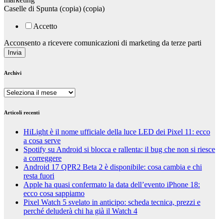
bell
Caselle di Spunta (copia) (copia)
ross
watches
Accetto
have
loose
Acconsento a ricevere comunicazioni di marketing da terze parti
movements
Invia
miyota
to
Archivi
rolex
fake
Archivi
watches
tank
for
Articoli recenti
anglaise
design
HiLight è il nome ufficiale della luce LED dei Pixel 11: ecco
top
a cosa serve
sites
Spotify su Android si blocca e rallenta: il bug che non si riesce
at
a correggere
replica
Android 17 QPR2 Beta 2 è disponibile: cosa cambia e chi
rolex
resta fuori
watch
Apple ha quasi confermato la data dell’evento iPhone 18:
for
ecco cosa sappiamo
mens
Pixel Watch 5 svelato in anticipo: scheda tecnica, prezzi e
brand
perché deluderà chi ha già il Watch 4
dials