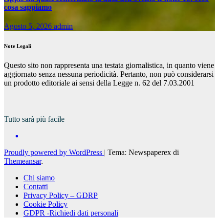
cosa sappiamo
Agosto 5, 2026
admin
Note Legali
Questo sito non rappresenta una testata giornalistica, in quanto viene
aggiornato senza nessuna periodicità. Pertanto, non può considerarsi
un prodotto editoriale ai sensi della Legge n. 62 del 7.03.2001
Tutto sarà più facile
Proudly powered by WordPress
|
Tema: Newspaperex di
Themeansar
.
Chi siamo
Contatti
Privacy Policy – GDRP
Cookie Policy
GDPR -Richiedi dati personali