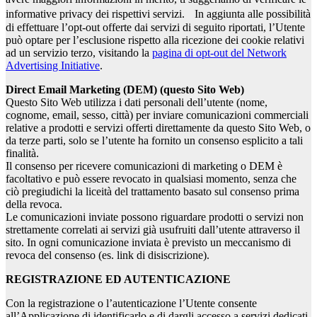
informative privacy dei rispettivi servizi. In aggiunta alle possibilità
di effettuare l’opt-out offerte dai servizi di seguito riportati, l’Utente
può optare per l’esclusione rispetto alla ricezione dei cookie relativi
ad un servizio terzo, visitando la
pagina di opt-out del Network
Advertising Initiative
.
Direct Email Marketing (DEM) (questo Sito Web)
Questo Sito Web utilizza i dati personali dell’utente (nome,
cognome, email, sesso, città) per inviare comunicazioni commerciali
relative a prodotti e servizi offerti direttamente da questo Sito Web, o
da terze parti, solo se l’utente ha fornito un consenso esplicito a tali
finalità.
Il consenso per ricevere comunicazioni di marketing o DEM è
facoltativo e può essere revocato in qualsiasi momento, senza che
ciò pregiudichi la liceità del trattamento basato sul consenso prima
della revoca.
Le comunicazioni inviate possono riguardare prodotti o servizi non
strettamente correlati ai servizi già usufruiti dall’utente attraverso il
sito. In ogni comunicazione inviata è previsto un meccanismo di
revoca del consenso (es. link di disiscrizione).
REGISTRAZIONE ED AUTENTICAZIONE
Con la registrazione o l’autenticazione l’Utente consente
all’Applicazione di identificarlo e di dargli accesso a servizi dedicati.