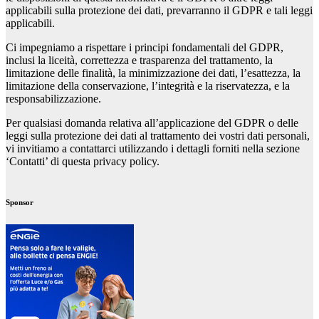
applicabili sulla protezione dei dati, prevarranno il GDPR e tali leggi
applicabili.
Ci impegniamo a rispettare i principi fondamentali del GDPR,
inclusi la liceità, correttezza e trasparenza del trattamento, la
limitazione delle finalità, la minimizzazione dei dati, l’esattezza, la
limitazione della conservazione, l’integrità e la riservatezza, e la
responsabilizzazione.
Per qualsiasi domanda relativa all’applicazione del GDPR o delle
leggi sulla protezione dei dati al trattamento dei vostri dati personali,
vi invitiamo a contattarci utilizzando i dettagli forniti nella sezione
‘Contatti’ di questa privacy policy.
150
dollar
Sponsor
fake
rolex
watch
at
roadster
leather
strap
buy
automatic