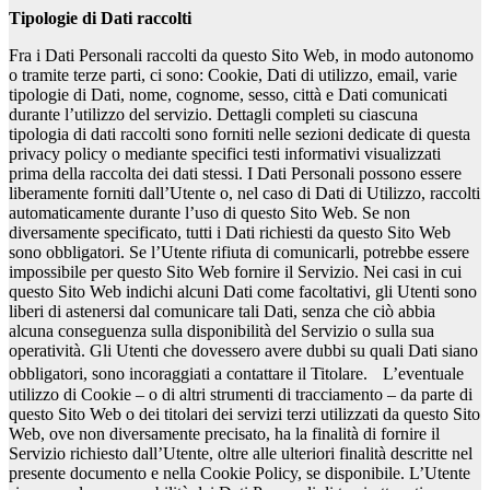
Tipologie di Dati raccolti
Fra i Dati Personali raccolti da questo Sito Web, in modo autonomo
o tramite terze parti, ci sono: Cookie, Dati di utilizzo, email, varie
tipologie di Dati, nome, cognome, sesso, città e Dati comunicati
durante l’utilizzo del servizio. Dettagli completi su ciascuna
tipologia di dati raccolti sono forniti nelle sezioni dedicate di questa
privacy policy o mediante specifici testi informativi visualizzati
prima della raccolta dei dati stessi. I Dati Personali possono essere
liberamente forniti dall’Utente o, nel caso di Dati di Utilizzo, raccolti
automaticamente durante l’uso di questo Sito Web. Se non
diversamente specificato, tutti i Dati richiesti da questo Sito Web
sono obbligatori. Se l’Utente rifiuta di comunicarli, potrebbe essere
impossibile per questo Sito Web fornire il Servizio. Nei casi in cui
questo Sito Web indichi alcuni Dati come facoltativi, gli Utenti sono
liberi di astenersi dal comunicare tali Dati, senza che ciò abbia
alcuna conseguenza sulla disponibilità del Servizio o sulla sua
operatività. Gli Utenti che dovessero avere dubbi su quali Dati siano
obbligatori, sono incoraggiati a contattare il Titolare. L’eventuale
utilizzo di Cookie – o di altri strumenti di tracciamento – da parte di
questo Sito Web o dei titolari dei servizi terzi utilizzati da questo Sito
Web, ove non diversamente precisato, ha la finalità di fornire il
Servizio richiesto dall’Utente, oltre alle ulteriori finalità descritte nel
presente documento e nella Cookie Policy, se disponibile. L’Utente