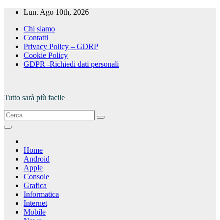
Salta
Lun. Ago 10th, 2026
al
Chi siamo
contenuto
Contatti
Privacy Policy – GDRP
Cookie Policy
GDPR -Richiedi dati personali
Tutto sarà più facile
Home
Android
Apple
Console
Grafica
Informatica
Internet
Mobile