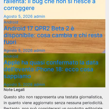
rallenta: il bug che non si riesce a
correggere
Agosto 5, 2026
admin
Android
Android 17 QPR2 Beta 2 è
disponibile: cosa cambia e chi resta
fuori
Agosto 5, 2026
admin
Android
Apple ha quasi confermato la data
dell’evento iPhone 18: ecco cosa
sappiamo
Agosto 5, 2026
admin
Note Legali
Questo sito non rappresenta una testata giornalistica,
in quanto viene aggiornato senza nessuna periodicità.
Pertanto, non può considerarsi un prodotto editoriale