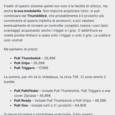
Il bello di questo sistema quindi non solo è la facilità di utilizzo, ma
anche
la sua modularità
. Non importa acquistare tutto: si può
cominciare dal
ThumbStick
, che probabilmente è il prodotto più
convincente di questa tripletta di accessori, e poi valutare
eventualmente di ricreare un controller completo (senza i suoi tipici
svantaggi) acquistando anche i trigger e i grip. O addirittura se
volete potete limitarvi a usare solo i trigger o solo il grip. La scelta è
solo vostra!
Ma parliamo di prezzi:
PuK Thumbstick
– 26,99€
PuK Grips
– 26,99€
PuK Triggers
– 17,99€
La somma, per chi se lo chiedesse, fa circa 72€. Ci sono anche 3
bundle:
PuK PathFinder
– include PuK Thumbstick, PuK Triggers e una
cover Zipcase – 45,86€
PuK Ready
– include PuK Thumbstick e PuK Grips – 48,58€
PuK One
– include tutti e 3 i prodotti – 64,80€
Si riesce insomma a risparmiare qualcosina. Tutto questo