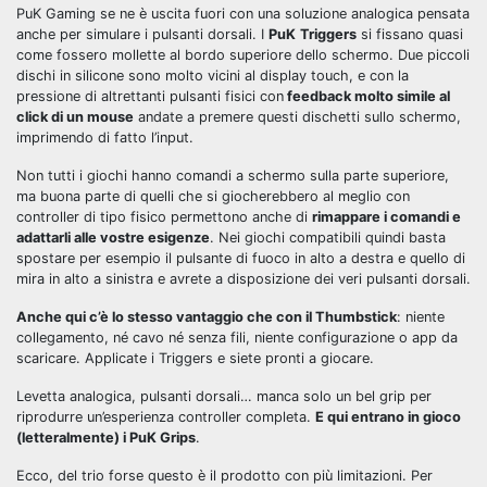
PuK Gaming se ne è uscita fuori con una soluzione analogica pensata
anche per simulare i pulsanti dorsali. I
PuK
Triggers
si fissano quasi
come fossero mollette al bordo superiore dello schermo. Due piccoli
dischi in silicone sono molto vicini al display touch, e con la
pressione di altrettanti pulsanti fisici con
feedback molto simile al
click di un mouse
andate a premere questi dischetti sullo schermo,
imprimendo di fatto l’input.
Non tutti i giochi hanno comandi a schermo sulla parte superiore,
ma buona parte di quelli che si giocherebbero al meglio con
controller di tipo fisico permettono anche di
rimappare i comandi e
adattarli alle vostre esigenze
. Nei giochi compatibili quindi basta
spostare per esempio il pulsante di fuoco in alto a destra e quello di
mira in alto a sinistra e avrete a disposizione dei veri pulsanti dorsali.
Anche qui c’è lo stesso vantaggio che con il Thumbstick
: niente
collegamento, né cavo né senza fili, niente configurazione o app da
scaricare. Applicate i Triggers e siete pronti a giocare.
Levetta analogica, pulsanti dorsali… manca solo un bel grip per
riprodurre un’esperienza controller completa.
E qui entrano in gioco
(letteralmente) i PuK Grips
.
Ecco, del trio forse questo è il prodotto con più limitazioni. Per