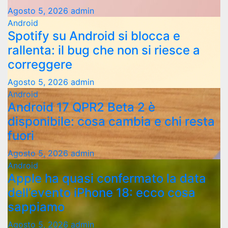
Agosto 5, 2026
admin
Android
Spotify su Android si blocca e
rallenta: il bug che non si riesce a
correggere
Agosto 5, 2026
admin
Android
Android 17 QPR2 Beta 2 è
disponibile: cosa cambia e chi resta
fuori
Agosto 5, 2026
admin
Android
Apple ha quasi confermato la data
dell’evento iPhone 18: ecco cosa
sappiamo
Agosto 5, 2026
admin