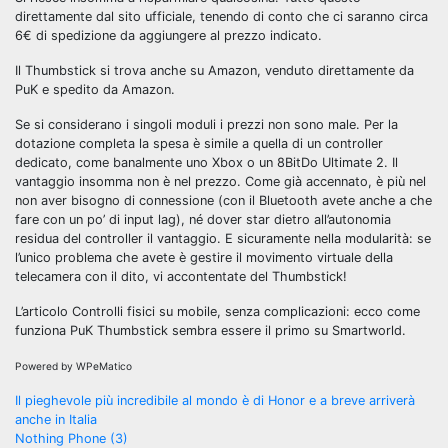
direttamente dal sito ufficiale, tenendo di conto che ci saranno circa
6€ di spedizione da aggiungere al prezzo indicato.
Il Thumbstick si trova anche su Amazon, venduto direttamente da
PuK e spedito da Amazon.
Se si considerano i singoli moduli i prezzi non sono male. Per la
dotazione completa la spesa è simile a quella di un controller
dedicato, come banalmente uno Xbox o un 8BitDo Ultimate 2. Il
vantaggio insomma non è nel prezzo. Come già accennato, è più nel
non aver bisogno di connessione (con il Bluetooth avete anche a che
fare con un po’ di input lag), né dover star dietro all’autonomia
residua del controller il vantaggio. E sicuramente nella modularità: se
l’unico problema che avete è gestire il movimento virtuale della
telecamera con il dito, vi accontentate del Thumbstick!
L’articolo Controlli fisici su mobile, senza complicazioni: ecco come
funziona PuK Thumbstick sembra essere il primo su Smartworld.
Powered by WPeMatico
Navigazione
Il pieghevole più incredibile al mondo è di Honor e a breve arriverà
anche in Italia
articoli
Nothing Phone (3)