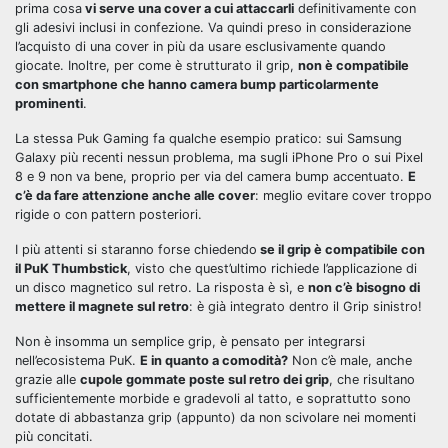
prima cosa
vi serve una cover a cui attaccarli
definitivamente con
gli adesivi inclusi in confezione. Va quindi preso in considerazione
l’acquisto di una cover in più da usare esclusivamente quando
giocate. Inoltre, per come è strutturato il grip,
non è compatibile
con smartphone che hanno camera bump particolarmente
prominenti
.
La stessa Puk Gaming fa qualche esempio pratico: sui Samsung
Galaxy più recenti nessun problema, ma sugli iPhone Pro o sui Pixel
8 e 9 non va bene, proprio per via del camera bump accentuato.
E
c’è da fare attenzione anche alle cover
: meglio evitare cover troppo
rigide o con pattern posteriori.
I più attenti si staranno forse chiedendo
se il grip è compatibile con
il PuK Thumbstick
, visto che quest’ultimo richiede l’applicazione di
un disco magnetico sul retro. La risposta è sì, e
non c’è bisogno di
mettere il magnete sul retro
: è già integrato dentro il Grip sinistro!
Non è insomma un semplice grip, è pensato per integrarsi
nell’ecosistema PuK.
E in quanto a comodità?
Non c’è male, anche
grazie alle
cupole gommate poste sul retro dei grip
, che risultano
sufficientemente morbide e gradevoli al tatto, e soprattutto sono
dotate di abbastanza grip (appunto) da non scivolare nei momenti
più concitati.