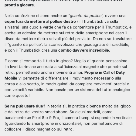
pronti a giocare
.
Nella confezione ci sono anche un
“guanto da pollice”,
ovvero una
copertura da mettere al pollice destro
(il Thumbstick va sulla
sinistra), una cupola verde che fa da contenitore per il Thumbstick, e
anche un adesivo da mettere sul retro dello smartphone nel caso il
disco da mettere dietro scivoli più del previsto. Da non sottovalutare
il “guanto da pollice”: la scorrevolezza che guadagnate è incredibile,
e con il Thumbstick crea una
combo davvero incredibile
.
E come si comporta il tutto in gioco? Meglio di quanto pensassimo.
La levetta rimane ancorata a sufficienza al magnete che ponete sul
retro, permettendo anche movimenti ampi.
Proprio in Call of Duty
Mobile
vi permette di differenziare il movimento necessario alla
corsa e allo scatto, in modo quindi da compiere movimenti precisi e
con velocità variabile. Non banale per un sistema del tutto analogico
come questo!
Se ne può usare due?
In teoria sì, in pratica dipende molto dal gioco
e dal retro del vostro smartphone. Su alcuni modelli, come
banalmente un Pixel 8 o 9 Pro, il camera bump si espande in verticale
(guardando lo smartphone in orizzontale), non permettendovi di
collocare il disco magnetico sul retro.