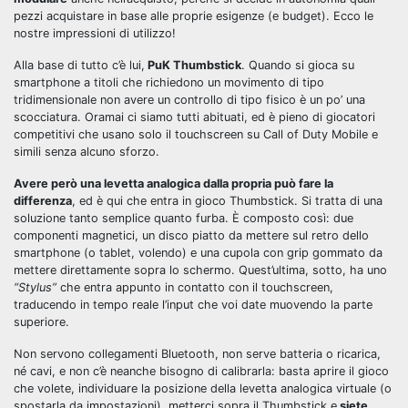
pezzi acquistare in base alle proprie esigenze (e budget). Ecco le
nostre impressioni di utilizzo!
Alla base di tutto c’è lui,
PuK Thumbstick
. Quando si gioca su
smartphone a titoli che richiedono un movimento di tipo
tridimensionale non avere un controllo di tipo fisico è un po’ una
scocciatura. Oramai ci siamo tutti abituati, ed è pieno di giocatori
competitivi che usano solo il touchscreen su Call of Duty Mobile e
simili senza alcuno sforzo.
Avere però una levetta analogica dalla propria può fare la
differenza
, ed è qui che entra in gioco Thumbstick. Si tratta di una
soluzione tanto semplice quanto furba. È composto così: due
componenti magnetici, un disco piatto da mettere sul retro dello
smartphone (o tablet, volendo) e una cupola con grip gommato da
mettere direttamente sopra lo schermo. Quest’ultima, sotto, ha uno
“Stylus”
che entra appunto in contatto con il touchscreen,
traducendo in tempo reale l’input che voi date muovendo la parte
superiore.
Non servono collegamenti Bluetooth, non serve batteria o ricarica,
né cavi, e non c’è neanche bisogno di calibrarla: basta aprire il gioco
che volete, individuare la posizione della levetta analogica virtuale (o
spostarla da impostazioni), metterci sopra il Thumbstick e
siete