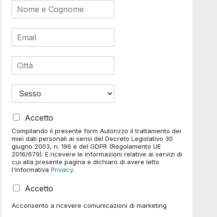
N
a
m
E
e
m
*
a
C
i
i
l
t
*
M
t
e
à
n
*
P
u
Accetto
r
a
Compilando il presente form Autorizzo il trattamento dei
i
t
miei dati personali ai sensi del Decreto Legislativo 30
v
e
giugno 2003, n. 196 e del GDPR (Regolamento UE
2016/679). E ricevere le informazioni relative ai servizi di
a
n
cui alla presente pagina e dichiaro di avere letto
c
d
l'informativa
Privacy
.
y
i
*
n
C
Accetto
a
a
Acconsento a ricevere comunicazioni di marketing
s
e