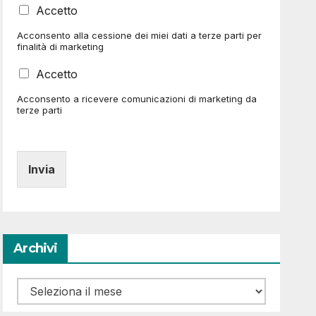
C
Accetto
l
a
l
Acconsento alla cessione dei miei dati a terze parti per
s
e
finalità di marketing
e
d
l
i
C
Accetto
l
S
a
e
p
Acconsento a ricevere comunicazioni di marketing da
s
d
terze parti
u
e
i
n
l
S
t
l
p
a
e
u
Invia
d
n
i
t
S
a
p
(
u
c
n
Archivi
o
t
p
a
i
(
Archivi
a
c
)
o