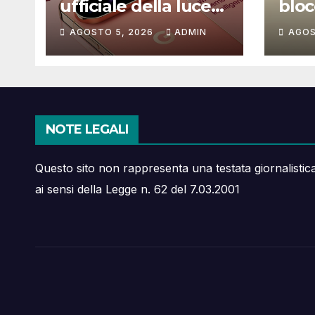
ufficiale della luce
blocc
LED dei Pixel 11:
bug 
AGOSTO 5, 2026
ADMIN
AGOS
ecco a cosa serve
ries
NOTE LEGALI
Questo sito non rappresenta una testata giornalistic
ai sensi della Legge n. 62 del 7.03.2001