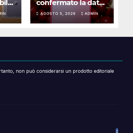
bile:
confermato la data
hi
dell’evento iPhone
MIN
AGOSTO 5, 2026
ADMIN
18: ecco cosa
sappiamo
rtanto, non può considerarsi un prodotto editoriale