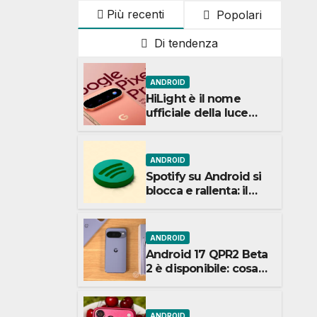
Più recenti
Popolari
Di tendenza
ANDROID
HiLight è il nome
ufficiale della luce
LED dei Pixel 11: ecco
a cosa serve
ANDROID
Spotify su Android si
blocca e rallenta: il
bug che non si riesce
a correggere
ANDROID
Android 17 QPR2 Beta
2 è disponibile: cosa
cambia e chi resta
fuori
ANDROID