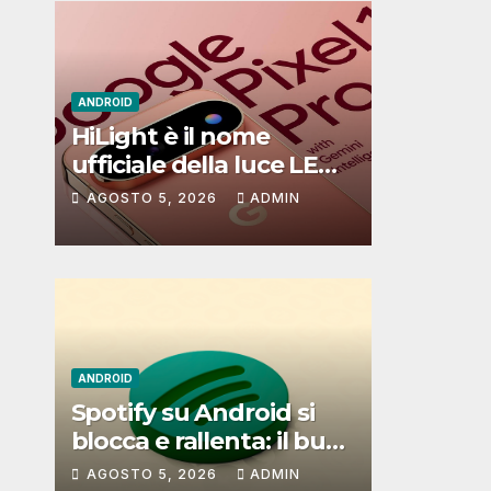
ANDROID
HiLight è il nome
ufficiale della luce LED
dei Pixel 11: ecco a cosa
AGOSTO 5, 2026
ADMIN
serve
ANDROID
Spotify su Android si
blocca e rallenta: il bug
che non si riesce a
AGOSTO 5, 2026
ADMIN