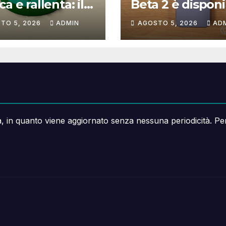
a e rallenta: il
Beta 2 è disponi
che non si
cosa cambia e c
TO 5, 2026
ADMIN
AGOSTO 5, 2026
AD
ce a correggere
resta fuori
a, in quanto viene aggiornato senza nessuna periodicità. Pe