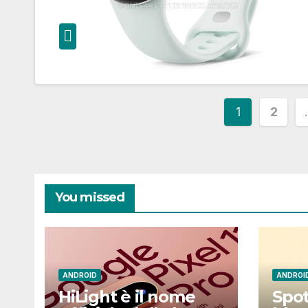
Paginaz
1
2
degli
articoli
You missed
ANDROID
ANDROI
HiLight è il nome
Spot