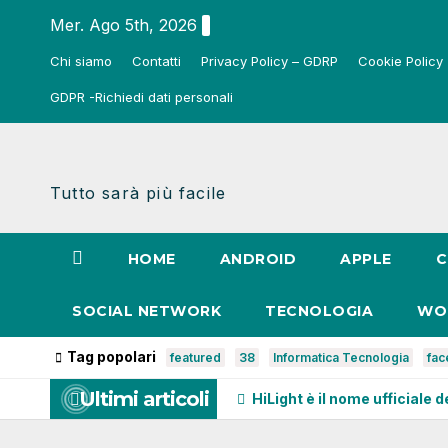
Salta
Mer. Ago 5th, 2026
al
Chi siamo
Contatti
Privacy Policy – GDRP
Cookie Policy
contenuto
GDPR -Richiedi dati personali
Tutto sarà più facile
HOME
ANDROID
APPLE
C
SOCIAL NETWORK
TECNOLOGIA
WO
Tag popolari
featured
38
Informatica Tecnologia
fa
Ultimi articoli
HiLight è il nome ufficiale d