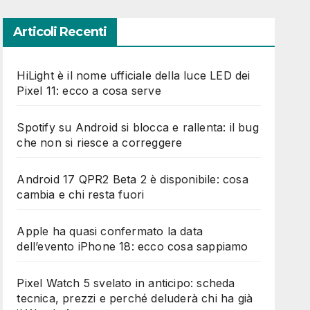
p
i
Articoli Recenti
a
)
(
HiLight è il nome ufficiale della luce LED dei
c
Pixel 11: ecco a cosa serve
o
p
i
Spotify su Android si blocca e rallenta: il bug
a
che non si riesce a correggere
)
Android 17 QPR2 Beta 2 è disponibile: cosa
cambia e chi resta fuori
Apple ha quasi confermato la data
dell’evento iPhone 18: ecco cosa sappiamo
Pixel Watch 5 svelato in anticipo: scheda
tecnica, prezzi e perché deluderà chi ha già