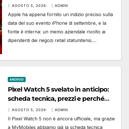
sappiamo
AGOSTO 5, 2026
ADMIN
Apple ha appena fornito un indizio preciso sulla
data del suo evento iPhone di settembre, e la
fonte è interna: un memo aziendale rivolto ai
dipendenti dei negozi retail statunitensi.…
ANDROID
Pixel Watch 5 svelato in anticipo:
scheda tecnica, prezzi e perché
deluderà chi ha già il Watch 4
AGOSTO 5, 2026
ADMIN
Il Pixel Watch 5 non è ancora ufficiale, ma grazie
a MyMobiles abbiamo già la scheda tecnica