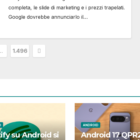
completa, le slide di marketing e i prezzi trapelati.
Google dovrebbe annunciarlo il…
ione
…
1.496
D
ANDROID
ify su Android si
Android 17 QPR