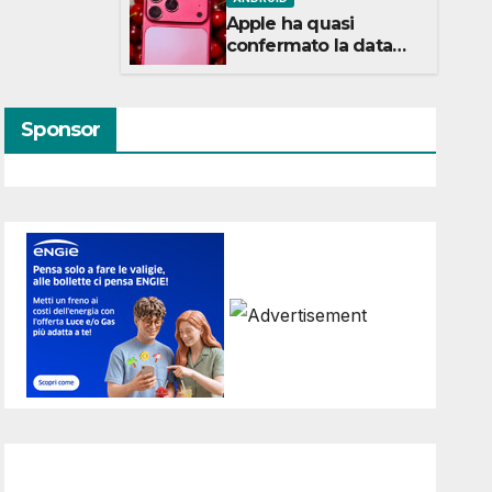
Apple ha quasi
confermato la data
dell’evento iPhone 18:
ecco cosa sappiamo
Sponsor