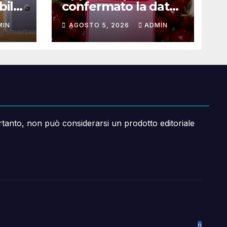
bile:
confermato la data
hi
dell’evento iPhone
MIN
AGOSTO 5, 2026
ADMIN
18: ecco cosa
sappiamo
rtanto, non può considerarsi un prodotto editoriale