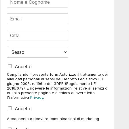
a
m
E
e
m
*
a
C
i
i
l
t
*
M
t
e
à
n
*
P
u
Accetto
r
a
Compilando il presente form Autorizzo il trattamento dei
i
t
miei dati personali ai sensi del Decreto Legislativo 30
v
e
giugno 2003, n. 196 e del GDPR (Regolamento UE
2016/679). E ricevere le informazioni relative ai servizi di
a
n
cui alla presente pagina e dichiaro di avere letto
c
d
l'informativa
Privacy
.
y
i
*
n
C
Accetto
a
a
Acconsento a ricevere comunicazioni di marketing
s
e