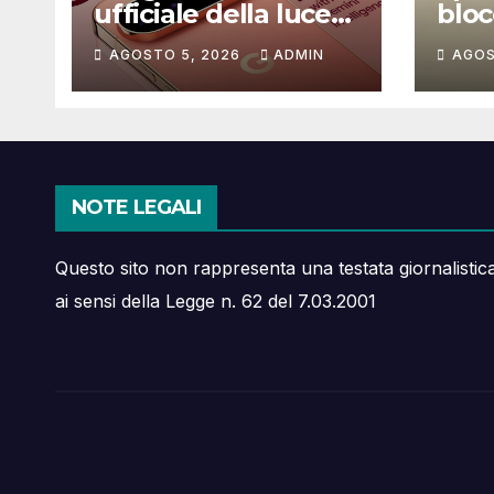
ufficiale della luce
blocc
LED dei Pixel 11:
bug 
AGOSTO 5, 2026
ADMIN
AGOS
ecco a cosa serve
ries
NOTE LEGALI
Questo sito non rappresenta una testata giornalistic
ai sensi della Legge n. 62 del 7.03.2001