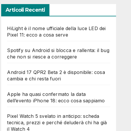
p
i
Articoli Recenti
a
)
(
HiLight è il nome ufficiale della luce LED dei
c
Pixel 11: ecco a cosa serve
o
p
i
Spotify su Android si blocca e rallenta: il bug
a
che non si riesce a correggere
)
Android 17 QPR2 Beta 2 è disponibile: cosa
cambia e chi resta fuori
Apple ha quasi confermato la data
dell’evento iPhone 18: ecco cosa sappiamo
Pixel Watch 5 svelato in anticipo: scheda
tecnica, prezzi e perché deluderà chi ha già
il Watch 4