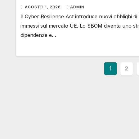
AGOSTO 1, 2026
ADMIN
Il Cyber Resilience Act introduce nuovi obblighi di 
immessi sul mercato UE. Lo SBOM diventa uno st
dipendenze e…
Paginaz
1
2
degli
articoli