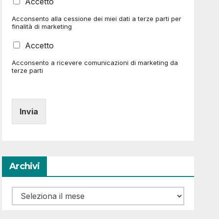
C
Accetto
l
a
l
Acconsento alla cessione dei miei dati a terze parti per
s
e
finalità di marketing
e
d
l
i
C
Accetto
l
S
a
e
p
Acconsento a ricevere comunicazioni di marketing da
s
d
terze parti
u
e
i
n
l
S
t
l
p
a
e
u
Invia
d
n
i
t
S
a
p
(
u
c
n
Archivi
o
t
p
a
i
(
Archivi
a
c
)
o