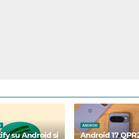
D
ANDROID
ify su Android si
Android 17 QPR