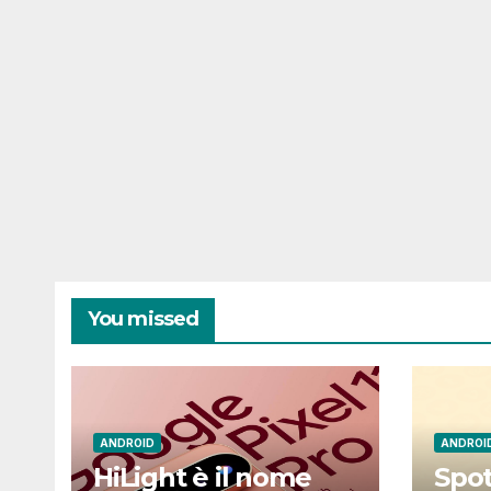
You missed
ANDROID
ANDROI
HiLight è il nome
Spot