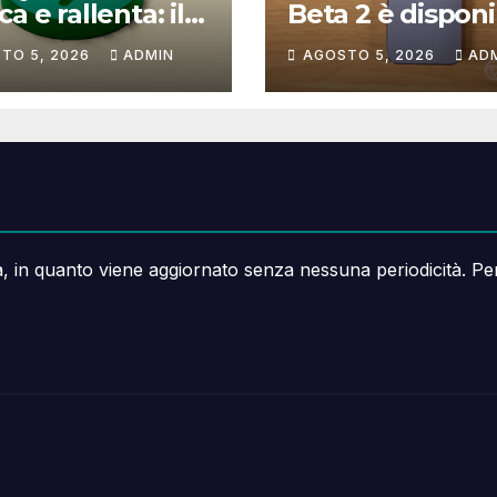
a e rallenta: il
Beta 2 è disponi
che non si
cosa cambia e c
TO 5, 2026
ADMIN
AGOSTO 5, 2026
AD
ce a correggere
resta fuori
a, in quanto viene aggiornato senza nessuna periodicità. Pe