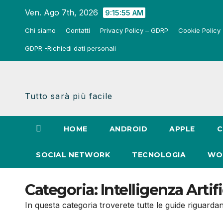
Salta
Ven. Ago 7th, 2026
9:15:55 AM
al
Chi siamo
Contatti
Privacy Policy – GDRP
Cookie Policy
contenuto
GDPR -Richiedi dati personali
Tutto sarà più facile
HOME
ANDROID
APPLE
C
SOCIAL NETWORK
TECNOLOGIA
WO
Categoria:
Intelligenza Artifi
In questa categoria troverete tutte le guide riguardan