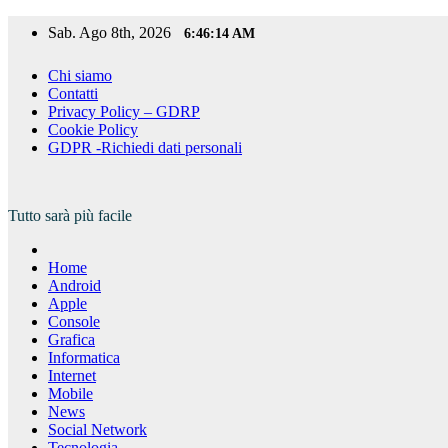
Salta
Sab. Ago 8th, 2026
6:46:16 AM
al
contenuto
Chi siamo
Contatti
Privacy Policy – GDRP
Cookie Policy
GDPR -Richiedi dati personali
Tutto sarà più facile
Home
Android
Apple
Console
Grafica
Informatica
Internet
Mobile
News
Social Network
Tecnologia