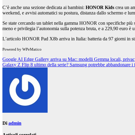
C’è anche una sezione dedicata ai bambini:
HONOR Kids
crea un amb
weekend, e avvisi automatici su postura, distanza dallo schermo e lumi
Se state cercando un tablet nella gamma HONOR con specifiche più s
meno e privilegia l’autonomia sulla potenza bruta, e a 229,90 euro è 
L’articolo HONOR Pad X8b arriva in Italia: batteria da 97 giorni in 
Powered by WPeMatico
Navigazione
Google AI Edge Gallery arriva su Mac: modelli Gemma locali, privacy t
Galaxy Z Flip 8 ultimo della serie? Samsung potrebbe abbandonare i f
articoli
Di
admin
Articoli correlati