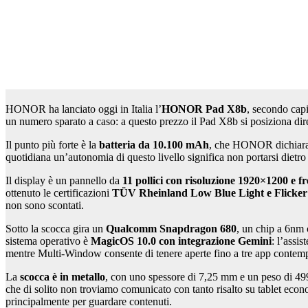
HONOR ha lanciato oggi in Italia l’
HONOR Pad X8b
, secondo capi
un numero sparato a caso: a questo prezzo il Pad X8b si posiziona diret
Il punto più forte è la
batteria da 10.100 mAh
, che HONOR dichiara c
quotidiana un’autonomia di questo livello significa non portarsi dietro i
Il display è un pannello da
11 pollici con risoluzione 1920×1200 e 
ottenuto le certificazioni
TÜV Rheinland Low Blue Light e Flicker
non sono scontati.
Sotto la scocca gira un
Qualcomm Snapdragon 680
, un chip a 6nm 
sistema operativo è
MagicOS 10.0 con integrazione Gemini
: l’assi
mentre Multi-Window consente di tenere aperte fino a tre app contemp
La
scocca è in metallo
, con uno spessore di 7,25 mm e un peso di 499
che di solito non troviamo comunicato con tanto risalto su tablet eco
principalmente per guardare contenuti.