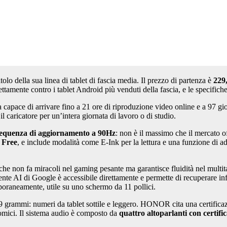
tolo della sua linea di tablet di fascia media. Il prezzo di partenza è
229
tamente contro i tablet Android più venduti della fascia, e le specifiche
apace di arrivare fino a 21 ore di riproduzione video online e a 97 gior
l caricatore per un’intera giornata di lavoro o di studio.
frequenza di aggiornamento a 90Hz
: non è il massimo che il mercato 
 Free
, e include modalità come E-Ink per la lettura e una funzione di ad
che non fa miracoli nel gaming pesante ma garantisce fluidità nel multita
stente AI di Google è accessibile direttamente e permette di recuperare 
oraneamente, utile su uno schermo da 11 pollici.
 grammi: numeri da tablet sottile e leggero. HONOR cita una certificazio
nomici. Il sistema audio è composto da
quattro altoparlanti con certif