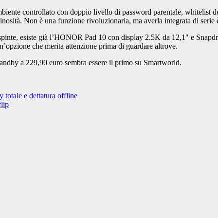
iente controllato con doppio livello di password parentale, whitelist del
nosità. Non è una funzione rivoluzionaria, ma averla integrata di serie è
pinte, esiste già l’HONOR Pad 10 con display 2.5K da 12,1″ e Snapdrag
un’opzione che merita attenzione prima di guardare altrove.
standby a 229,90 euro sembra essere il primo su Smartworld.
otale e dettatura offline
lip